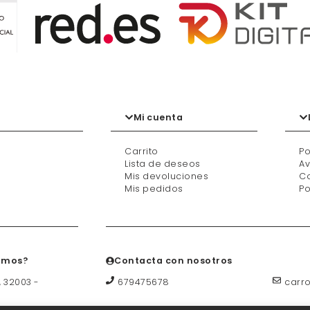
Mi cuenta
Carrito
Po
Lista de deseos
Av
Mis devoluciones
Co
Mis pedidos
Po
amos?
Contacta con nosotros
, 32003 -
679475678
carr