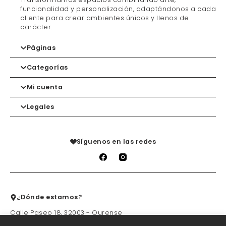
funcionalidad y personalización, adaptándonos a cada
cliente para crear ambientes únicos y llenos de
carácter.
Páginas
Categorías
Inicio
Contacto
Mi cuenta
Marcas
Gorros
Tienda
Mochilas
Legales
Carrito
Lista de deseos
Mis devoluciones
Política de privacidad
Mis pedidos
Aviso legal
Síguenos en las redes
Condiciones de venta
Política de cookies
¿Dónde estamos?
Calle Paseo 18, 32003 - Ourense