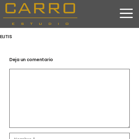
Saltar
al
contenido
ELITIS
Deja un comentario
Comentario
Nombre