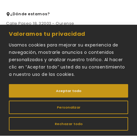
¿Dónde estamos?
Calle Paseo 18, 32003 - Ourense
Valoramos tu privacidad
Contacta con nosotros
Usamos cookies para mejorar su experiencia de
679475678
navegación, mostrarle anuncios o contenidos
personalizados y analizar nuestro tráfico. Al hacer
carro@carroestudio.es
clic en “Aceptar todo” usted da su consentimiento
679475678
a nuestro uso de las cookies.
Aceptar todo
Formulario de contacto
Personalizar
©2026
Carro Estudio
|
Deseñado por
AGRUOSTUDIO
Rechazar todo
RAMÓN Y PAZ CARRO S.L.