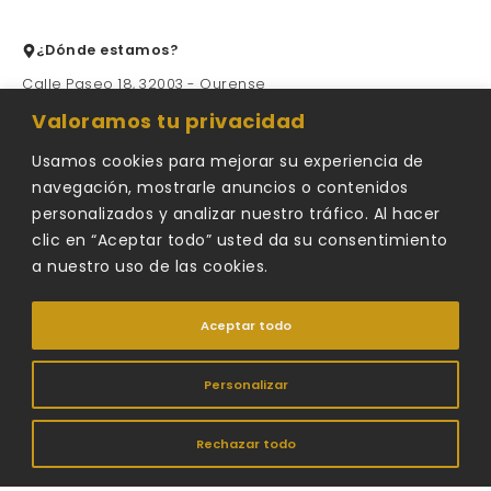
¿Dónde estamos?
Calle Paseo 18, 32003 - Ourense
Valoramos tu privacidad
Contacta con nosotros
Usamos cookies para mejorar su experiencia de
679475678
navegación, mostrarle anuncios o contenidos
personalizados y analizar nuestro tráfico. Al hacer
carro@carroestudio.es
clic en “Aceptar todo” usted da su consentimiento
679475678
a nuestro uso de las cookies.
Aceptar todo
Formulario de contacto
Personalizar
©2026
Carro Estudio
|
Deseñado por
AGRUOSTUDIO
Rechazar todo
RAMÓN Y PAZ CARRO S.L.