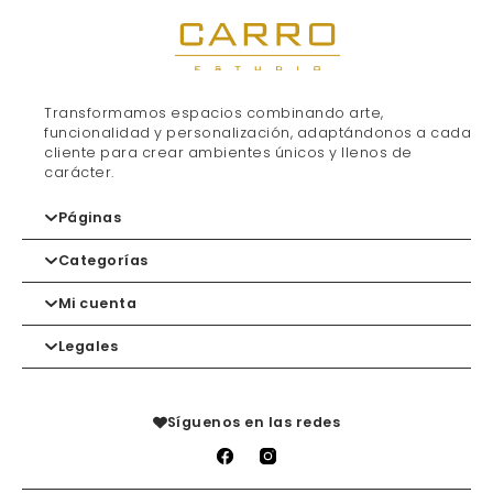
Transformamos espacios combinando arte,
funcionalidad y personalización, adaptándonos a cada
cliente para crear ambientes únicos y llenos de
carácter.
Páginas
Categorías
Inicio
Contacto
Mi cuenta
Marcas
Gorros
Tienda
Mochilas
Legales
Carrito
Lista de deseos
Mis devoluciones
Política de privacidad
Mis pedidos
Aviso legal
Síguenos en las redes
Condiciones de venta
Política de cookies