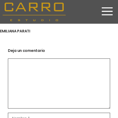
Saltar
al
contenido
EMILIANA PARATI
Deja un comentario
Comentario
Nombre